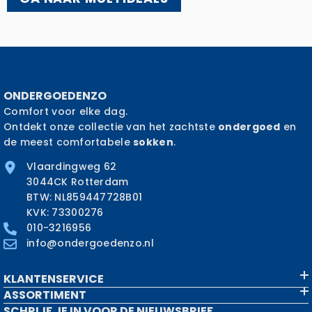
ONDERGOEDENZO
Comfort voor elke dag.
Ontdekt onze collectie van het zachtste
ondergoed
en
de meest comfortabele
sokken
.
Vlaardingweg 62
3044CK Rotterdam
BTW: NL859447728B01
KVK: 73300276
010-3216956
info@ondergoedenzo.nl
KLANTENSERVICE
ASSORTIMENT
SCHRIJF JE IN VOOR DE NIEUWSBRIEF