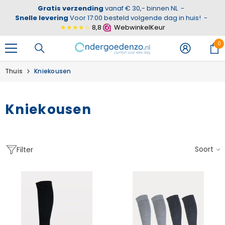
Gratis verzending
vanaf € 30,- binnen NL
-
GA NAAR DE INHOUD
Snelle levering
Voor 17:00 besteld volgende dag in huis!
-
★★★★☆
8,8
WebwinkelKeur
0
0
ar
Thuis
Kniekousen
Kniekousen
Soort
Filter