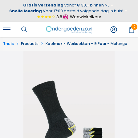
Gratis verzending
vanaf € 30,- binnen NL
-
GA NAAR DE INHOUD
Snelle levering
Voor 17:00 besteld volgende dag in huis!
-
★★★★☆
8,8
WebwinkelKeur
0
0
ar
Thuis
Products
Koelmax - Werksokken - 9 Paar - Melange